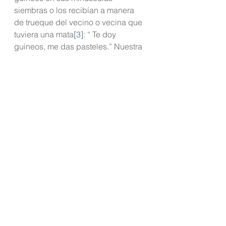
siembras o los recibían a manera 
de trueque del vecino o vecina que 
tuviera una mata
[3]
: “ Te doy 
guineos, me das pasteles.” Nuestra 
relación con los plátanos y los 
guineos es tan profunda que aún 
hoy en el Puerto Rico “moderno” 
cualquiera que tiene un pedazo de 
tierra, lo estrena sembrando una 
mata de plátanos o guineos. Es 
como si nos diera la seguridad de 
que mientras tengamos una no 
moriremos de hambre.
Mi experiencia de hacer pasteles es 
hermosa. El primer día que me vi 
frente a la mesa de trabajo con todo 
listo para empezar a crear mis 