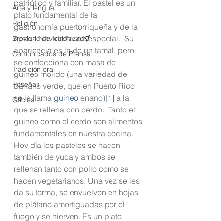
patriótico y familiar. El pastel es un 
Arte y lengua
plato fundamental de la 
Religión
gastronomía puertorriqueña y de la 
época Navideña, en especial.  Su 
Breviario del colonizad⚥
apariencia es la de un tamal, pero 
Comunicados de Prensa
se confecciona con masa de 
Tradición oral
guineo molido (una variedad de 
Reseñas
banano verde, que en Puerto Rico 
se le llama 
guineo
 enano)
[1]
 a la 
Oficios
que se rellena con cerdo.  Tanto el 
guineo como el cerdo son alimentos 
fundamentales en nuestra cocina. 
Hoy día los pasteles se hacen 
también de yuca y ambos se 
rellenan tanto con pollo como se 
hacen vegetarianos. Una vez se les 
da su forma, se envuelven en hojas 
de plátano amortiguadas por el 
fuego y se hierven. Es un plato 