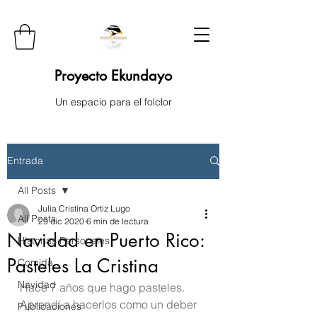
Proyecto Ekundayo
Un espacio para el folclor
Entrada
All Posts
Julia Cristina Ortiz Lugo
All Posts
29 dic 2020
6 min de lectura
Navidad en Puerto Rico:
Historias Personales
Pasteles La Cristina
Comida
Navidad
Hace 7 años que hago pasteles. 
Aprendí a hacerlos como un deber 
Publicaciones