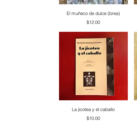
Vista rápida
El muñeco de dulce (brea)
Precio
$12.00
Vista rápida
La jicotea y el caballo
Precio
$10.00