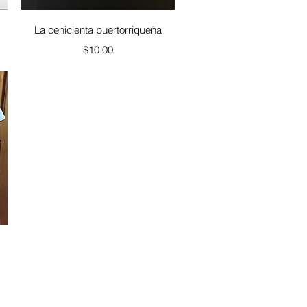
Vista rápida
La cenicienta puertorriqueña
Precio
$10.00
a