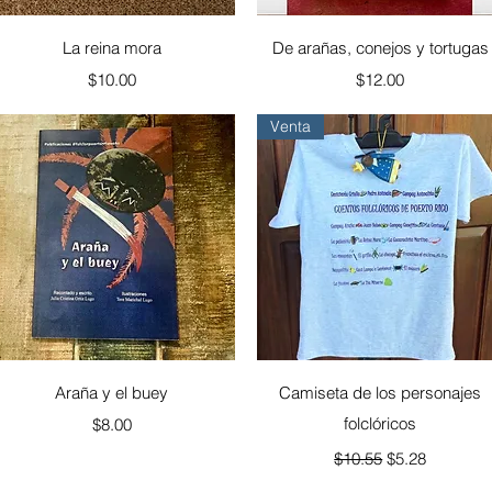
Vista rápida
Vista rápida
La reina mora
De arañas, conejos y tortugas
Precio
Precio
$10.00
$12.00
Venta
Vista rápida
Vista rápida
Araña y el buey
Camiseta de los personajes
Precio
folclóricos
$8.00
Precio
Precio de ofert
$10.55
$5.28