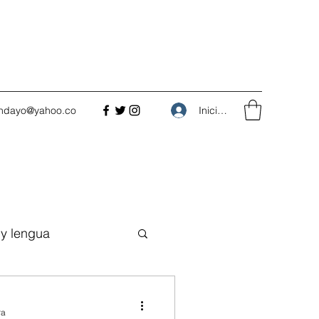
Iniciar sesión
undayo@yahoo.co
 y lengua
ral
Reseñas
ra