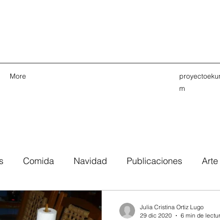
More
proyectoek
m
s
Comida
Navidad
Publicaciones
Arte
colonizad⚥
Comunicados de Prensa
Tradición o
Julia Cristina Ortiz Lugo
29 dic 2020
6 min de lectu