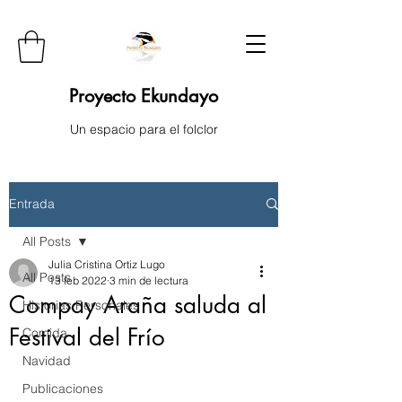
Proyecto Ekundayo
Un espacio para el folclor
Entrada
All Posts
Julia Cristina Ortiz Lugo
All Posts
13 feb 2022
3 min de lectura
Compay Araña saluda al
Historias Personales
Festival del Frío
Comida
Navidad
Publicaciones