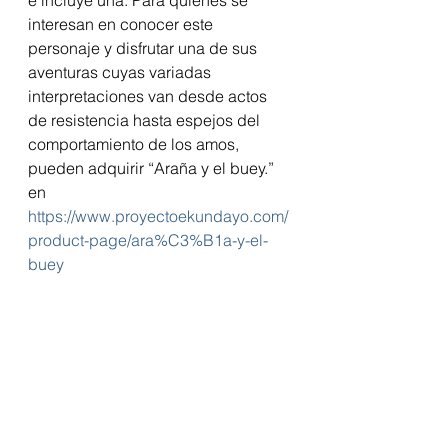
interesan en conocer este 
personaje y disfrutar una de sus 
aventuras cuyas variadas 
interpretaciones van desde actos 
de resistencia hasta espejos del 
comportamiento de los amos, 
pueden adquirir “Araña y el buey.” 
en 
https://www.proyectoekundayo.com/
product-page/ara%C3%B1a-y-el-
buey
https://www.elvocero.com/travesia/a
djuntas-celebrar-el-fr-
o/article_2088e062-861d-11ec-bf6f-
17910cddb500.html
  se describe el 
Festival y el “espectáculo de las 
Arañas.”